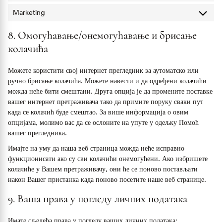
Marketing
Marketin
8. Омогућавање/онемогућавање и брисање
колачића
Можете користити свој интернет прегледник за аутоматско или
ручно брисање колачића. Можете навести и да одређени колачићи
можда неће бити смештани. Друга опција је да промените поставке
вашег интернет претраживача тако да примите поруку сваки пут
када се колачић буде смештао. За више информација о овим
опцијама, молимо вас да се ослоните на упуте у одељку Помоћ
вашег прегледника.
Имајте на уму да наша веб страница можда неће исправно
функционисати ако су сви колачићи онемогућени. Ако избришете
колачиће у Вашем претраживачу, они ће се поново постављати
након Вашег пристанка када поново посетите наше веб странице.
9. Ваша права у погледу личних података
Имате сљедећа права у погледу ваших личних података: