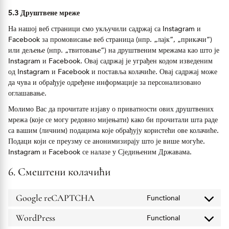
5.3 Друштвене мреже
На нашој веб страници смо укључили садржај са Instagram и
Facebook за промовисање веб страница (нпр. „лајк“, „прикачи“)
или дељење (нпр. „твитовање“) на друштвеним мрежама као што је
Instagram и Facebook. Овај садржај је уграђен кодом изведеним
од Instagram и Facebook и поставља колачиће. Овај садржај може
да чува и обрађује одређене информације за персонализовано
оглашавање.
Молимо Вас да прочитате изјаву о приватности ових друштвених
мрежа (које се могу редовно мијењати) како би прочитали шта раде
са вашим (личним) подацима које обрађују користећи ове колачиће.
Подаци који се преузму се анонимизирају што је више могуће.
Instagram и Facebook се налазе у Сједињеним Државама.
6. Смештени колачићи
Google reCAPTCHA
Functional
Consent
to
service
WordPress
Functional
Consent
google-
to