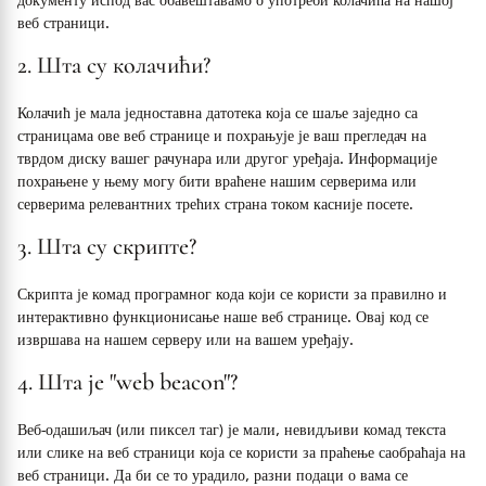
документу испод вас обавештавамо о употреби колачића на нашој
веб страници.
2. Шта су колачићи?
Колачић је мала једноставна датотека која се шаље заједно са
страницама ове веб странице и похрањује је ваш прегледач на
тврдом диску вашег рачунара или другог уређаја. Информације
похрањене у њему могу бити враћене нашим серверима или
серверима релевантних трећих страна током касније посете.
3. Шта су скрипте?
Скрипта је комад програмног кода који се користи за правилно и
интерактивно функционисање наше веб странице. Овај код се
извршава на нашем серверу или на вашем уређају.
4. Шта је "web beacon"?
Веб-одашиљач (или пиксел таг) је мали, невидљиви комад текста
или слике на веб страници која се користи за праћење саобраћаја на
веб страници. Да би се то урадило, разни подаци о вама се