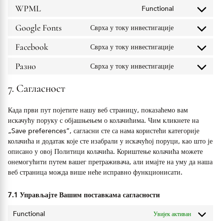
recaptcha
service
WPML
Functional
Consent
wordpress
to
service
Google Fonts
Сврха у току инвестигације
Consent
wpml
to
service
Facebook
Сврха у току инвестигације
Consent
google-
to
fonts
service
Разно
Сврха у току инвестигације
Consent
facebook
to
service
7. Сагласност
Разно
Када први пут појетите нашу веб страницу, показаћемо вам
искачућу поруку с објашњењем о колачићима. Чим кликнете на
„Save preferences“, сагласни сте са нама користећи категорије
колачића и додатак које сте изабрали у искачућој поруци, као што је
описано у овој Политици колачића. Кориштење колачића можете
онемогућити путем вашег претраживача, али имајте на уму да наша
веб страница можда више неће исправно функционисати.
7.1 Управљајте Вашим поставкама сагласности
Functional
Увијек активан