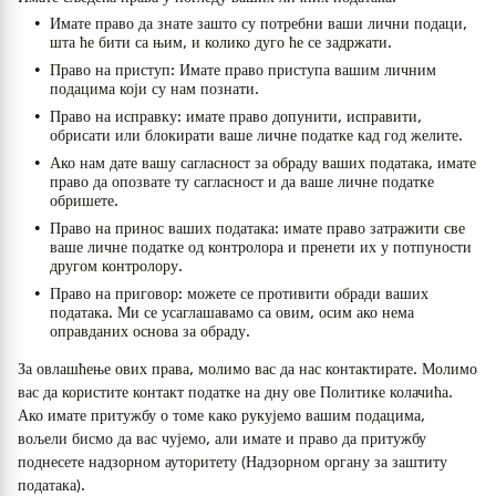
Имате право да знате зашто су потребни ваши лични подаци,
шта ће бити са њим, и колико дуго ће се задржати.
Право на приступ: Имате право приступа вашим личним
подацима који су нам познати.
Право на исправку: имате право допунити, исправити,
обрисати или блокирати ваше личне податке кад год желите.
Ако нам дате вашу сагласност за обраду ваших података, имате
право да опозвате ту сагласност и да ваше личне податке
обришете.
Право на принос ваших података: имате право затражити све
ваше личне податке од контролора и пренети их у потпуности
другом контролору.
Право на приговор: можете се противити обради ваших
података. Ми се усаглашавамо са овим, осим ако нема
оправданих основа за обраду.
За овлашћење ових права, молимо вас да нас контактирате. Молимо
вас да користите контакт податке на дну ове Политике колачића.
Ако имате притужбу о томе како рукујемо вашим подацима,
вољели бисмо да вас чујемо, али имате и право да притужбу
поднесете надзорном ауторитету (Надзорном органу за заштиту
података).