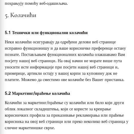
похрањују помоћу веб-одашиљача.
5. Колачићи
5.1 Технички или функционални колачићи
Неки колачићи осигуравају да одређени делови веб странице
исправно функционишу и да ваше корисничке преференце остану
познате. Постављањем функционалних колачића олакшавамо Вам
посјету нашој веб страници. На овај начин не морате више пута
уносити исте информације при посјети нашој веб страници и,
примерице, артикли остају у вашој корпи за куповину док не
платите. Можемо да сместимо ове колачиће без Вашег пристанка.
5.2 Маркетинг/праћење колачића
Колачићи за маркетинг/праћење су колачићи или било који други
облик локалног складиштења, који се користе за креирање
корисничких профила за приказивање рекламирања или праћење
корисника на овој веб страници или преко неколико веб страница у
сличне маркетиншке сврхе.